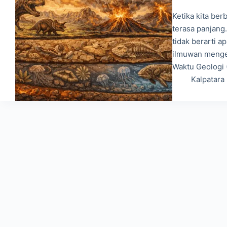
Ketika kita ber
terasa panjang
tidak berarti a
ilmuwan menge
Waktu Geologi 
Kalpatara