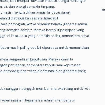
sesi, laut menjadi kawasan industri, sungai kehilangan
 air, dan energi semakin timpang.
h
tomatis menghadirkan bonus. Ia justru dapat
h didistribusikan secara tidak adil.
petaka demografi, ketika semakin banyak generasi muda
ang semakin sempit. Mereka berebut pekerjaan yang
ggal di kota-kota yang semakin padat, sementara biaya
u justru masih paling sedikit dipercaya untuk menentukan
i meja pengambilan keputusan. Mereka diminta
gai agen perubahan, sementara keputusan-keputusan
dan pembangunan tetap didominasi oleh generasi yang
tidak sungguh-sungguh memberi mereka ruang untuk ikut
t kepemimpinan. Regenerasi adalah membangun