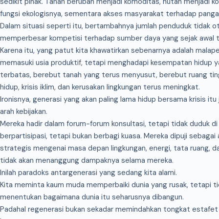
sedikit pihak. Tanah berubah menjadi komoditas, hutan menjadi kon
fungsi ekologisnya, sementara akses masyarakat terhadap pangan,
Dalam situasi seperti itu, bertambahnya jumlah penduduk tidak o
memperbesar kompetisi terhadap sumber daya yang sejak awal tela
Karena itu, yang patut kita khawatirkan sebenarnya adalah mala
memasuki usia produktif, tetapi menghadapi kesempatan hidup y
terbatas, berebut tanah yang terus menyusut, berebut ruang tin
hidup, krisis iklim, dan kerusakan lingkungan terus meningkat.
Ironisnya, generasi yang akan paling lama hidup bersama krisis it
arah kebijakan.
Mereka hadir dalam forum-forum konsultasi, tetapi tidak duduk d
berpartisipasi, tetapi bukan berbagi kuasa. Mereka dipuji seba
strategis mengenai masa depan lingkungan, energi, tata ruang, 
tidak akan menanggung dampaknya selama mereka.
Inilah paradoks antargenerasi yang sedang kita alami.
Kita meminta kaum muda memperbaiki dunia yang rusak, tetapi 
menentukan bagaimana dunia itu seharusnya dibangun.
Padahal regenerasi bukan sekadar memindahkan tongkat estafe