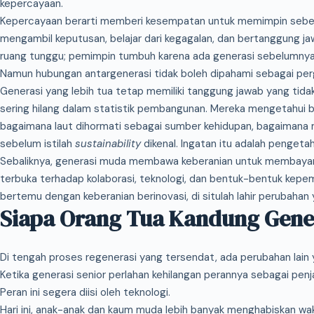
kepercayaan.
Kepercayaan berarti memberi kesempatan untuk memimpin sebe
mengambil keputusan, belajar dari kegagalan, dan bertanggung jaw
ruang tunggu; pemimpin tumbuh karena ada generasi sebelumnya 
Namun hubungan antargenerasi tidak boleh dipahami sebagai per
Generasi yang lebih tua tetap memiliki tanggung jawab yang tid
sering hilang dalam statistik pembangunan. Mereka mengetahui b
bagaimana laut dihormati sebagai sumber kehidupan, bagaimana
sebelum istilah
sustainability
dikenal. Ingatan itu adalah pengeta
Sebaliknya, generasi muda membawa keberanian untuk membayan
terbuka terhadap kolaborasi, teknologi, dan bentuk-bentuk kepemi
bertemu dengan keberanian berinovasi, di situlah lahir perubahan
Siapa Orang Tua Kandung Gene
Di tengah proses regenerasi yang tersendat, ada perubahan lain 
Ketika generasi senior perlahan kehilangan perannya sebagai penja
Peran ini segera diisi oleh teknologi.
Hari ini, anak-anak dan kaum muda lebih banyak menghabiskan wa