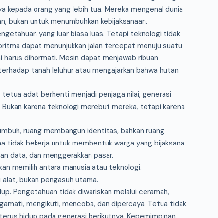
a kepada orang yang lebih tua. Mereka mengenal dunia
an, bukan untuk menumbuhkan kebijaksanaan.
getahuan yang luar biasa luas. Tetapi teknologi tidak
oritma dapat menunjukkan jalan tercepat menuju suatu
 harus dihormati. Mesin dapat menjawab ribuan
terhadap tanah leluhur atau mengajarkan bahwa hutan
 tetua adat berhenti menjadi penjaga nilai, generasi
. Bukan karena teknologi merebut mereka, tetapi karena
rtumbuh, ruang membangun identitas, bahkan ruang
a tidak bekerja untuk membentuk warga yang bijaksana.
an data, dan menggerakkan pasar.
ukan memilih antara manusia atau teknologi.
 alat, bukan pengasuh utama.
dup. Pengetahuan tidak diwariskan melalui ceramah,
gamati, mengikuti, mencoba, dan dipercaya. Tetua tidak
erus hidup pada generasi berikutnya. Kepemimpinan