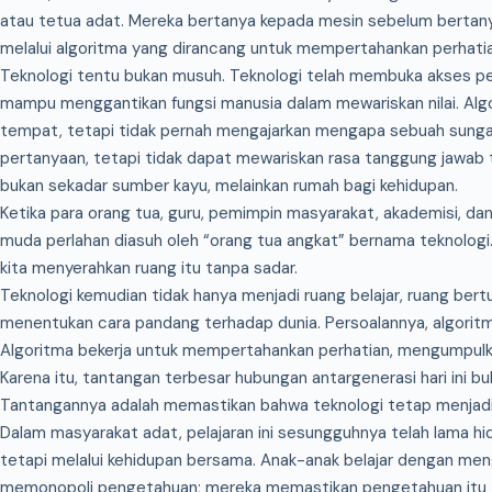
atau tetua adat. Mereka bertanya kepada mesin sebelum bertany
melalui algoritma yang dirancang untuk mempertahankan perhati
Teknologi tentu bukan musuh. Teknologi telah membuka akses pen
mampu menggantikan fungsi manusia dalam mewariskan nilai. Alg
tempat, tetapi tidak pernah mengajarkan mengapa sebuah sungai
pertanyaan, tetapi tidak dapat mewariskan rasa tanggung jawab 
bukan sekadar sumber kayu, melainkan rumah bagi kehidupan.
Ketika para orang tua, guru, pemimpin masyarakat, akademisi, dan
muda perlahan diasuh oleh “orang tua angkat” bernama teknologi
kita menyerahkan ruang itu tanpa sadar.
Teknologi kemudian tidak hanya menjadi ruang belajar, ruang be
menentukan cara pandang terhadap dunia. Persoalannya, algoritm
Algoritma bekerja untuk mempertahankan perhatian, mengumpulk
Karena itu, tantangan terbesar hubungan antargenerasi hari ini b
Tantangannya adalah memastikan bahwa teknologi tetap menjadi
Dalam masyarakat adat, pelajaran ini sesungguhnya telah lama hi
tetapi melalui kehidupan bersama. Anak-anak belajar dengan men
memonopoli pengetahuan; mereka memastikan pengetahuan itu t