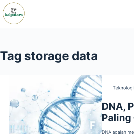
Skip
to
content
Tag
storage data
Teknologi
DNA, P
Paling
DNA adalah med