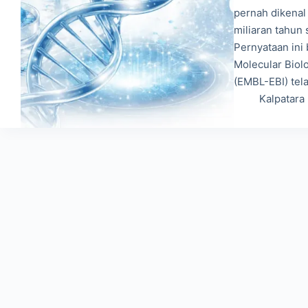
pernah dikena
miliaran tahun
Pernyataan ini 
Molecular Biol
(EMBL-EBI) te
Kalpatara