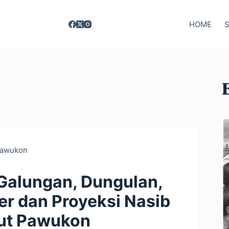
HOME
awukon
alungan, Dungulan,
er dan Proyeksi Nasib
ut Pawukon